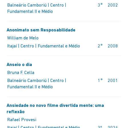
Balneário Camboriú | Centro |
3°
2002
Fundamental II e Médio
Anonimato sem Resposabilidade
William de Melo
Itajaí | Centro | Fundamental e Médio
2°
2008
Anseio o dia
Bruna F. Cella
OG
Balneário Camboriú | Centro |
1°
2001
Fundamental II e Médio
Ansiedade no novo filme divertida mente: uma
reflexão
Rafael Provesi