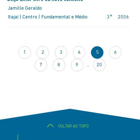
Jamille Geraldo
Itajaí | Centro | Fundamental e Médio
3°
2006
1
2
3
4
5
6
7
8
9
...
20
VOLTAR AO TOPO