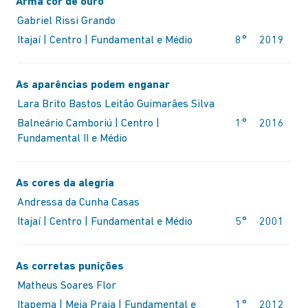
REA
Arma cor de ouro
Gabriel Rissi Grando
O
Itajaí | Centro | Fundamental e Médio
8°
2019
As aparências podem enganar
Lara Brito Bastos Leitão Guimarães Silva
LUN
Balneário Camboriú | Centro |
1°
2016
Fundamental II e Médio
As cores da alegria
Andressa da Cunha Casas
Itajaí | Centro | Fundamental e Médio
5°
2001
As corretas punições
Matheus Soares Flor
Itapema | Meia Praia | Fundamental e
1°
2012