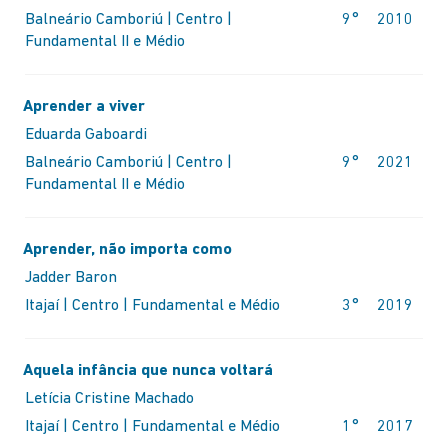
Balneário Camboriú | Centro |
9°
2010
Fundamental II e Médio
GEN
Aprender a viver
Eduarda Gaboardi
Balneário Camboriú | Centro |
9°
2021
MA
Fundamental II e Médio
Aprender, não importa como
SIT
Jadder Baron
Itajaí | Centro | Fundamental e Médio
3°
2019
Aquela infância que nunca voltará
Letícia Cristine Machado
Itajaí | Centro | Fundamental e Médio
1°
2017